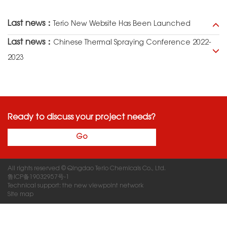
Last news：
Terio New Website Has Been Launched
Last news：
Chinese Thermal Spraying Conference 2022-
2023
Ready to discuss your project needs?
Go
All rights reserved © Qingdao Terio Chemicals Co., Ltd.
鲁ICP备19032957号-1
Technical support: the new viewpoint network
Site map